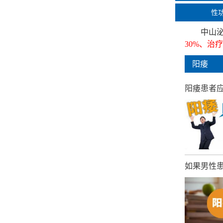
性
中山
30%、治
阳痿
阳痿患者应
如果男性