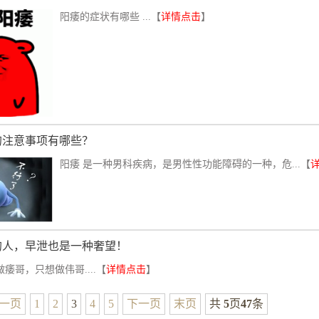
阳痿的症状有哪些 ...【
详情点击
】
的注意事项有哪些？
阳痿 是一种男科疾病，是男性性功能障碍的一种，危...【
的人，早泄也是一种奢望！
痿哥，只想做伟哥....【
详情点击
】
一页
1
2
3
4
5
下一页
末页
共
5
页
47
条