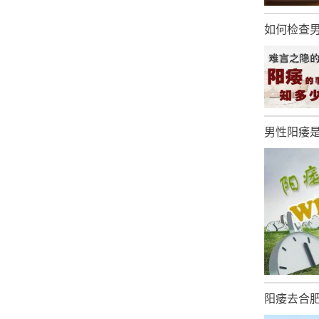
如何检查男
男性阳痿是
阳痿去合肥