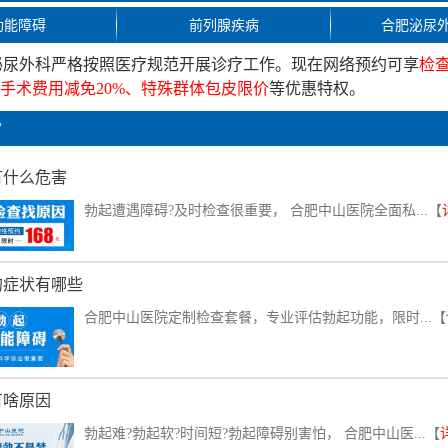
功能障碍
前列腺疾病
合肥泌尿
泌尿外科严格按照医疗规范开展诊疗工作。现在网络预约可享
检
疗手术费用减免20%、特殊群体包皮限价
等优惠特权。
常
有什么危害
勃起遭遇障碍?及时检查很重要， 合肥中山医院全面私...【
的症状有哪些
合肥中山医院定制检查套餐，专业评估勃起功能，限时...【
有啥原因
勃起难?勃起软?时间短?勃起障碍别害怕， 合肥中山医...【