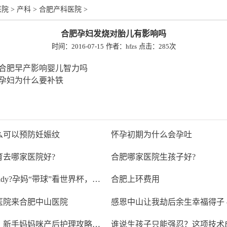
医院
>
产科
>
合肥产科医院
>
合肥孕妇发烧对胎儿有影响吗
时间：2016-07-15
作者：hfzs
点击：
285次
合肥早产影响婴儿智力吗
孕妇为什么要补铁
么可以预防妊娠纹
怀孕初期为什么会孕吐
育去哪家医院好?
合肥哪家医院生孩子好?
Are you ready?孕妈“带球”看世界杯，合肥中山医院产
合肥上环费用
医院来合肥中山医院
【纯干货】新手妈妈咪产后护理攻略，为你或你爱的她收