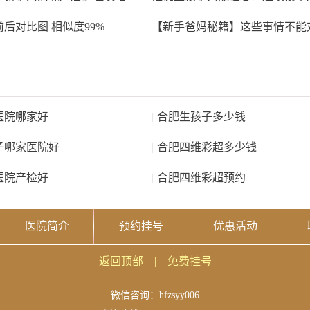
后对比图 相似度99%
医院哪家好
|
合肥生孩子多少钱
子哪家医院好
|
合肥四维彩超多少钱
医院产检好
|
合肥四维彩超预约
医院简介
预约挂号
优惠活动
返回顶部
|
免费挂号
微信咨询：
hfzsyy006