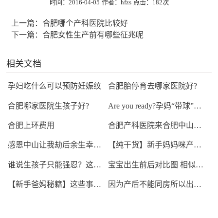
时间：2016-04-05
作者：hfzs
点击：
182次
上一篇：
合肥哪个产科医院比较好
下一篇：
合肥女性生产前有哪些征兆呢
相关文档
孕妇吃什么可以预防妊娠纹
合肥胎停育去哪家医院好?
合肥哪家医院生孩子好?
Are you ready?孕妈“带球”看世界杯，合肥中山医院产
合肥上环费用
合肥产科医院来合肥中山医院
感恩中山让我劫后余生幸福得子 ——合肥中山医院产科
【纯干货】新手妈妈咪产后护理攻略，为你或你爱的她收
谁说生孩子只能强忍？这项技术成熟了30年，合肥中山就
宝宝出生前后对比图 相似度99%
【新手爸妈秘籍】这些事情不能对宝宝做哦
因为产后不能同房所以出轨？这样的婚姻太悲剧