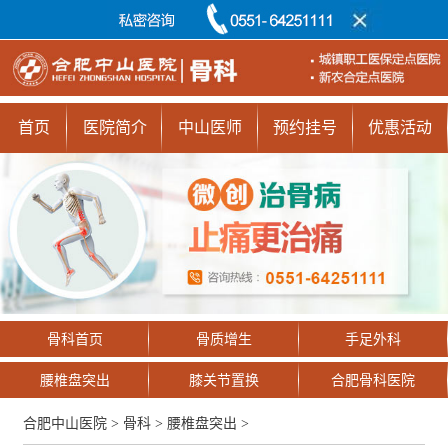
首页
医院简介
中山医师
预约挂号
优惠活动
骨科首页
骨质增生
手足外科
腰椎盘突出
膝关节置换
合肥骨科医院
合肥中山医院
>
骨科
>
腰椎盘突出
>