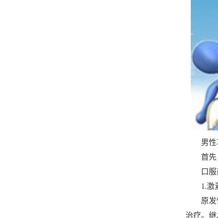
男性功
首先，
口服药
1.激
原发性
治疗。继