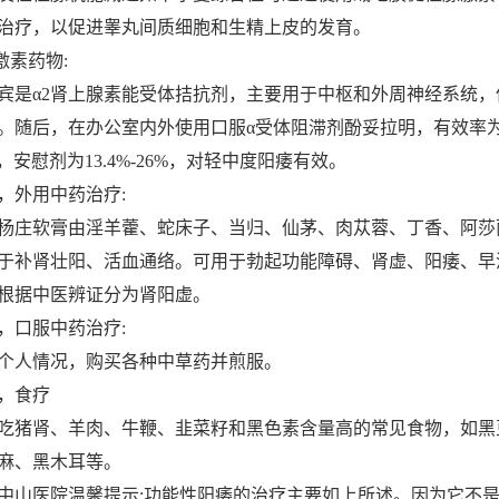
治疗，以促进睾丸间质细胞和生精上皮的发育。
素药物:
α2肾上腺素能受体拮抗剂，主要用于中枢和外周神经系统，
。随后，在办公室内外使用口服α受体阻滞剂酚妥拉明，有效率
0%，安慰剂为13.4%-26%，对轻中度阳痿有效。
外用中药治疗:
庄软膏由淫羊藿、蛇床子、当归、仙茅、肉苁蓉、丁香、阿莎
于补肾壮阳、活血通络。可用于勃起功能障碍、肾虚、阳痿、早
根据中医辨证分为肾阳虚。
口服中药治疗:
人情况，购买各种中草药并煎服。
，食疗
猪肾、羊肉、牛鞭、韭菜籽和黑色素含量高的常见食物，如黑
麻、黑木耳等。
医院温馨提示:功能性阳痿的治疗主要如上所述。因为它不是