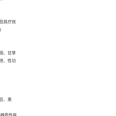
但其疗效
为
丽、甘草
泄、性功
豆、黑
器质性疾