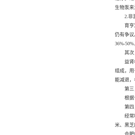
生物泵来
2.非激
育亨宾是
仍有争议
36%-5
其次，
益肾杨
组成，用
能减退，
第三，
根据个
第四
经常吃
米、黑芝
合肥中山