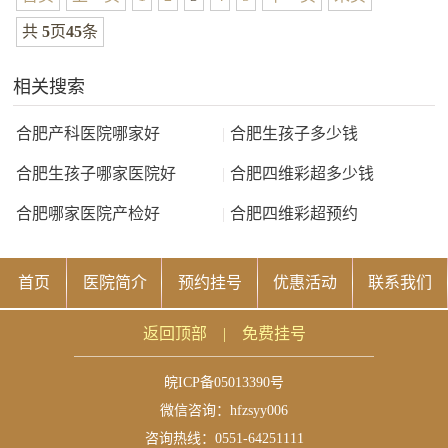
共
5
页
45
条
相关搜索
合肥产科医院哪家好
|
合肥生孩子多少钱
合肥生孩子哪家医院好
|
合肥四维彩超多少钱
合肥哪家医院产检好
|
合肥四维彩超预约
首页
医院简介
预约挂号
优惠活动
联系我们
返回顶部
|
免费挂号
皖ICP备05013390号
微信咨询：
hfzsyy006
咨询热线：0551-64251111