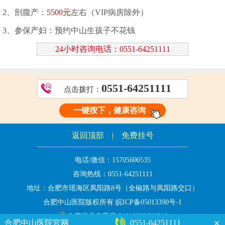
2、剖腹产：
5500元
左右（VIP病房除外）
3、参保产妇：预约中山生孩子不花钱
24小时咨询电话：0551-64251111
0551-64251111
点击拨打：
一键按下，健康咨询
返回顶部
|
免费挂号
电话/微信：
15705600535
咨询热线：
0551-64251111
地址：合肥市瑶海区凤阳路8号（全椒路与凤阳路交口）
合肥中山医院版权所有
皖ICP备05013390号-1
公安机关备案号 34010202600218
×
合肥中山医院官网
0551-64251111