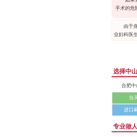
手术的危
由于
业妇科医
选择中
合肥中
当
进口
专业做人