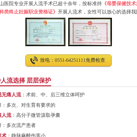
山医院专业开展人流手术已超十余年，按标准持
《母婴保健技术
科类终止妊娠职业资格证》
开展人流术，女性可以放心的选择我
致电：0551-64251111免费检查
人流选择 层层保护
视无痛人流
：术前、中、后三维立体呵护
群：多次、对生育有要求的
痛人流
：高分子微管汲取孕囊
群：多次流产患者
流术
：静脉麻醉伤害小