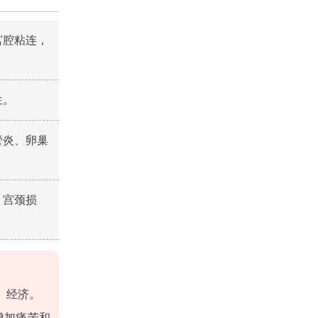
宫腔粘连，
生。
管炎、卵巢
、宫颈损
、经济。
增加痛苦和