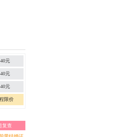
540元
440元
340元
程限价
超复查
前带结婚证