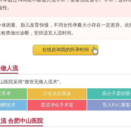
险性。
身体因素、胎儿发育快慢，不同女性孕囊大小存在一定差异。此
生检查做出诊断，安排适宜人流时间。
在线咨询我的怀孕时间
山做人流
山医院采用"微管无痛人流术"。
天手术
计生主任亲诊
高分子柔软吸
麻醉技术
层流净化手术室
导入PAC康
流 合肥中山医院