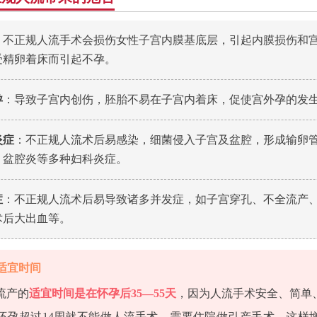
：不正规人流手术会损伤女性子宫内膜基底层，引起内膜损伤和
受精卵着床而引起不孕。
孕
：导致子宫内创伤，胚胎不易在子宫内着床，促使宫外孕的发
炎症
：不正规人流术后易感染，细菌侵入子宫及盆腔，形成输卵
、盆腔炎等多种妇科炎症。
症
：不正规人流术后易导致诸多并发症，如子宫穿孔、不全流产
术后大出血等。
适宜时间
流产的
适宜时间是在怀孕后35—55天
，因为人流手术安全、简单
怀孕超过14周就不能做人流手术，需要住院做引产手术，这样