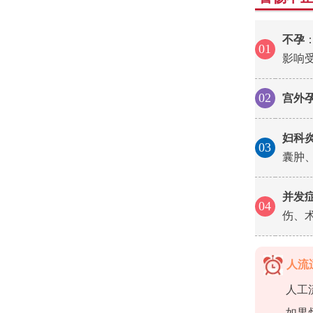
不孕
01
影响
02
宫外
妇科
03
囊肿
并发
04
伤、
人流
人工
如果