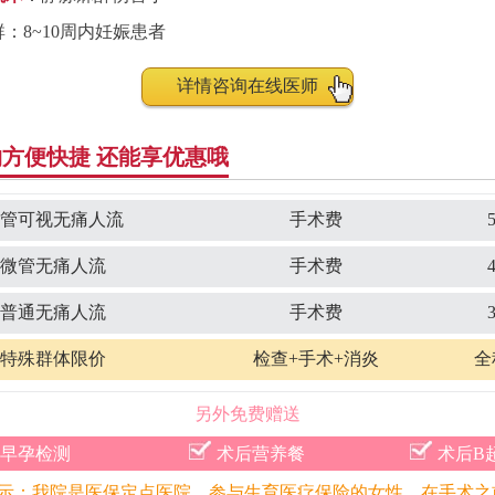
：8~10周内妊娠患者
详情咨询在线医师
方便快捷 还能享优惠哦
微管可视无痛人流
手术费
微管无痛人流
手术费
普通无痛人流
手术费
特殊群体限价
检查+手术+消炎
全
另外免费赠送
早孕检测
术后营养餐
术后B
示：我院是医保定点医院，参与生育医疗保险的女性，在手术之