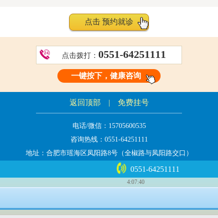
点击 预约就诊
0551-64251111
点击拨打：
一键按下，健康咨询
返回顶部
|
免费挂号
电话/微信：
15705600535
咨询热线：
0551-64251111
0551-64251111
地址：合肥市瑶海区凤阳路8号（全椒路与凤阳路交口）
4:07:40
合肥中山医院版权所有
皖ICP备05013390号-1
公安机关备案号 34010202600218
(合)医广[2026】第04-16-125号
Copyright 2005~2018 wap.hfzs.com All Rights Reserved
询。