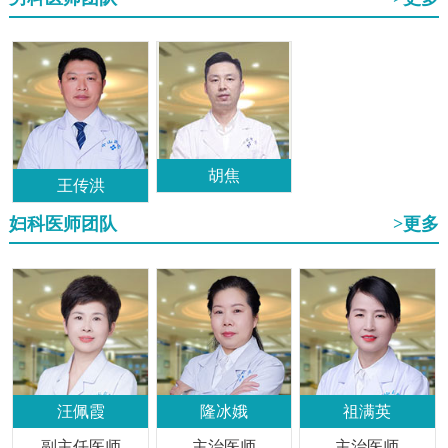
胡焦
王传洪
妇科医师团队
>更多
汪佩霞
隆冰娥
祖满英
副主任医师
主治医师
主治医师