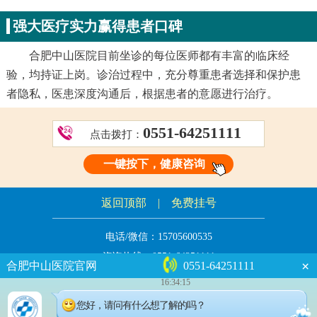
强大医疗实力赢得患者口碑
合肥中山医院目前坐诊的每位医师都有丰富的临床经
验，均持证上岗。诊治过程中，充分尊重患者选择和保护患
者隐私，医患深度沟通后，根据患者的意愿进行治疗。
0551-64251111
点击拨打：
一键按下，健康咨询
返回顶部
|
免费挂号
电话/微信：
15705600535
咨询热线：
0551-64251111
×
合肥中山医院官网
0551-64251111
16:34:15
地址：合肥市瑶海区凤阳路8号（全椒路与凤阳路交口）
合肥中山医院版权所有
皖ICP备05013390号-1
您好，请问有什么想了解的吗？
公安机关备案号 34010202600218