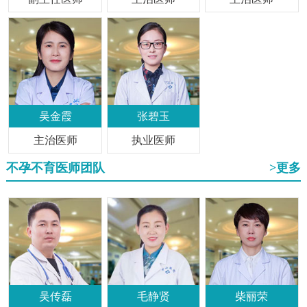
吴金霞
张碧玉
主治医师
执业医师
不孕不育医师团队
>更多
吴传磊
毛静贤
柴丽荣