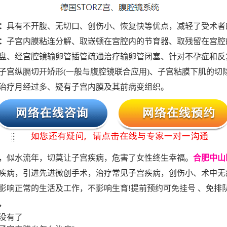
：
具有不开腹、无切口、创伤小、恢复快等优点，减轻了受术者
：
子宫内膜粘连分解、取嵌顿在宫腔内的节育器、取残留在宫腔
盘、经宫腔镜输卵管插管疏通治疗输卵管闭塞、针对不孕症和反
子宫纵膈切开矫形(一般与腹腔镜联合应用)、子宫粘膜下肌的切
治疗月经过多、疑有子宫内膜及其前病变组织。
，似水流年，切莫让子宫疾病，危害了女性终生幸福。
合肥中山
疾病，引进先进微创手术，治疗常见子宫疾病，创伤小、术中无
影响正常的生活及工作，不影响生育!提前预约可免挂号 、免排
，
没有了