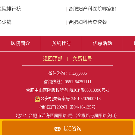
医院排行榜
|
合肥妇产科医院哪家好
多少钱
|
合肥妇科检查套餐
医院简介
预约挂号
优惠活动
返回顶部
|
免费挂号
微信咨询：
hfzsyy006
咨询热线：0551-64251111
合肥中山医院版权所有
皖ICP备05013390号-1
公安机关备案号 34010202600218
(合)医广[2026】第04-16-125号
地址：合肥市瑶海区凤阳路8号（全椒路与凤阳路交口）
Copyright 2005~2018 wap.hfzs.com All Rights Reserved
电话咨询