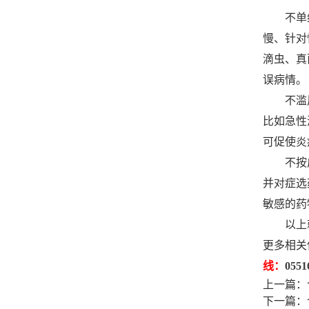
不单纯
慢、针对
滴虫、真
误病情。
不滥用
比如急性
可促使炎
不按广
并对症选
敏感的药
以上就
更多相关
线：
0551
上一篇：
下一篇：