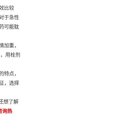
效比较
对于急性
药可能耽
情加重，
炎，用栓剂
的特点，
征，选择
还想了解
询热