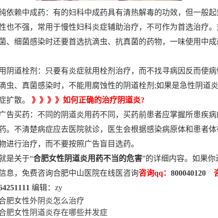
依赖中成药：有的妇科中成药具有清热解毒的功效，但一般起
性也不强，常用于慢性妇科炎症辅助治疗，不可作为首选治疗。
菌、细菌感染时还要首选抗滴虫、抗真菌的药物，一味使用中成
阴道栓剂：只要有炎症就用栓剂治疗，而不找寻病因反而使病
滴虫、真菌感染时，不能用腐蚀性的阴道栓剂;如果是急性阴道
症扩散。
》》》》如何正确的治疗阴道炎?
告买药：不同的阴道炎用药不同，买药前患者应掌握所患疾病
药。不清楚病症应去医院就诊，医生会根据感染病原体和患者体
物进行治疗，而不要按照广告盲目选药。
是关于“
合肥女性阴道炎用药不当的危害
”的详细内容。如果你
信息，免费咨询合肥中山医院在线医咨询
咨询qq：
800040120
咨
64251111
编辑：zy
合肥女性外阴炎怎么治疗
合肥女性阴道炎存在哪些并发症