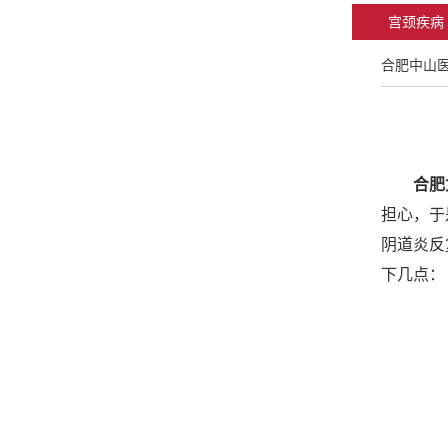
宫颈疾病
合肥中山
合肥
担心，于
阴道炎反
下几点：