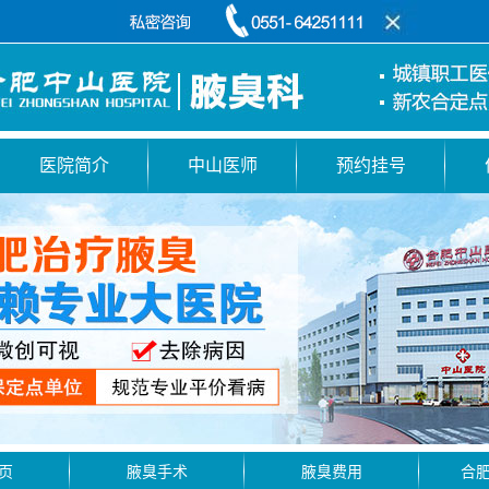
医院简介
中山医师
预约挂号
页
腋臭手术
腋臭费用
合