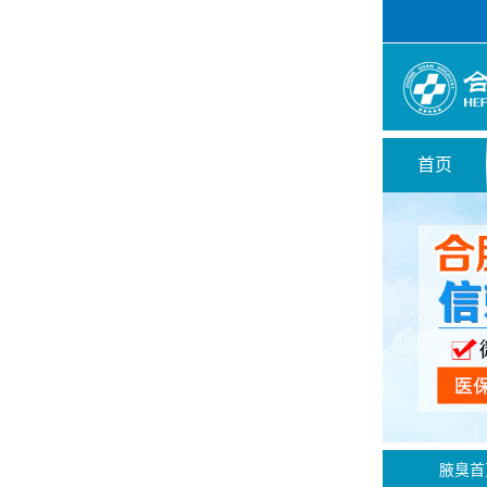
首页
腋臭首