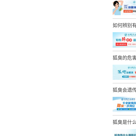
如何辨别
狐臭的危
狐臭会遗
狐臭是什