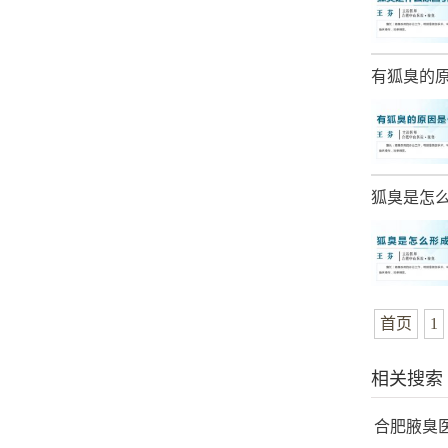
有狐臭的
狐臭是怎
首页
1
相关搜索
合肥腋臭