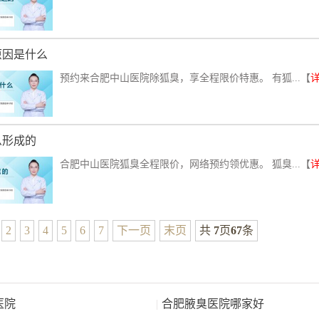
原因是什么
预约来合肥中山医院除狐臭，享全程限价特惠。 有狐...【
么形成的
合肥中山医院狐臭全程限价，网络预约领优惠。 狐臭...【
2
3
4
5
6
7
下一页
末页
共
7
页
67
条
医院
|
合肥腋臭医院哪家好