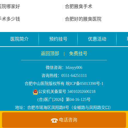
医院哪家好
|
合肥腋臭手术
手术多少钱
|
合肥好的腋臭医院
医院简介
预约挂号
优惠活动
返回顶部
|
免费挂号
微信咨询：
hfzsyy006
咨询热线：0551-64251111
合肥中山医院版权所有
皖ICP备05013390号-1
公安机关备案号 34010202600218
(合)医广[2026】第04-16-125号
地址：合肥市瑶海区凤阳路8号（全椒路与凤阳路交口）
Copyright 2005~2018 wap.hfzs.com All Rights Reserved
电话咨询