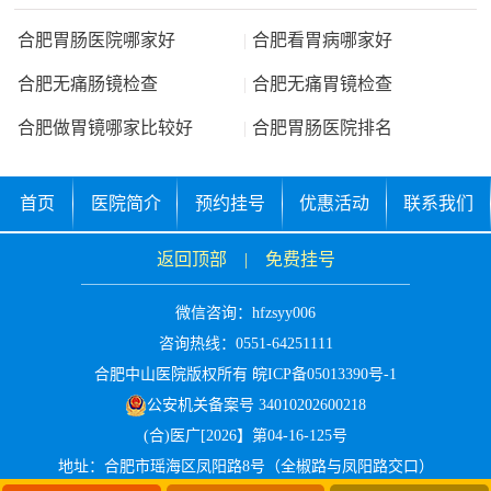
合肥胃肠医院哪家好
|
合肥看胃病哪家好
合肥无痛肠镜检查
|
合肥无痛胃镜检查
合肥做胃镜哪家比较好
|
合肥胃肠医院排名
首页
医院简介
预约挂号
优惠活动
联系我们
返回顶部
|
免费挂号
微信咨询：
hfzsyy006
咨询热线：0551-64251111
合肥中山医院版权所有
皖ICP备05013390号-1
公安机关备案号 34010202600218
(合)医广[2026】第04-16-125号
地址：合肥市瑶海区凤阳路8号（全椒路与凤阳路交口）