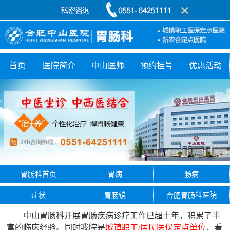
首页
医院简介
中山医师
预约挂号
优惠活动
胃肠科首页
胃病
肠病
症状
胃肠镜
合肥胃肠科医院
中山胃肠科开展胃肠疾病诊疗工作已超十年，积累了丰
富的临床经验。同时我院是
城镇职工/居民医保定点单位
，看