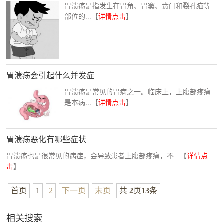
胃溃疡是指发生在胃角、胃窦、贲门和裂孔疝等
部位的...【
详情点击
】
胃溃疡会引起什么并发症
胃溃疡是常见的胃病之一。临床上，上腹部疼痛
是本病...【
详情点击
】
胃溃疡恶化有哪些症状
胃溃疡也是很常见的病症，会导致患者上腹部疼痛，不...【
详情点
击
】
首页
1
2
下一页
末页
共
2
页
13
条
相关搜索