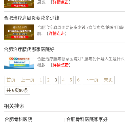
周炎...【
详情点击
】
合肥治疗肩周炎要花多少钱
合肥治疗肩周炎要花多少钱 ?肩部疼痛/怕冷/压痛/
肌...【
详情点击
】
合肥治疗腰疼哪家医院好
合肥治疗腰疼哪家医院好? 腰疼到怀疑人生是什么
概念...【
详情点击
】
首页
上一页
1
2
3
4
5
6
下一页
末页
共
6
页
90
条
相关搜索
合肥骨科医院
|
合肥骨科医院哪家好