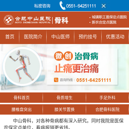
首页
医院简介
中山医师
预约挂号
优惠活动
骨科首页
骨质增生
手足外科
腰椎盘突出
膝关节置换
合肥骨科医院
中山骨科，对各种骨病都有深入研究。同时我院是医保
农保定点单位，看病报销更省钱。