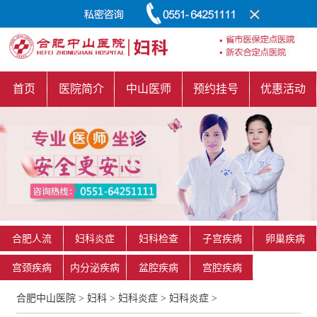
首页
医院简介
中山医师
预约挂号
优惠活动
合肥人流
妇科炎症
妇科检查
子宫疾病
卵巢疾病
宫颈疾病
内分泌疾病
盆腔疾病
宫腔疾病
合肥中山医院
>
妇科
>
妇科炎症
>
妇科炎症
>