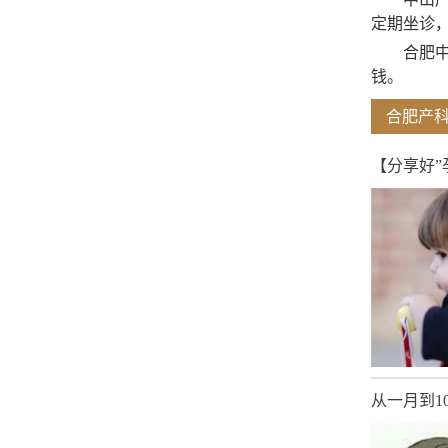
定期坐诊
合肥
钱。
合肥产
【分享好”
从一月到1