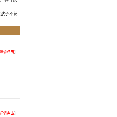
生孩子不花
详情点击
】
详情点击
】