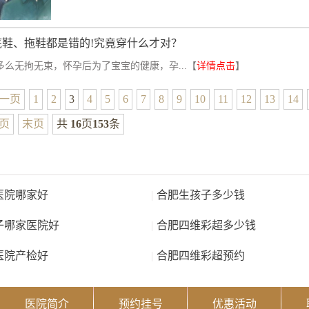
底鞋、拖鞋都是错的!究竟穿什么才对？
多么无拘无束，怀孕后为了宝宝的健康，孕...【
详情点击
】
一页
1
2
3
4
5
6
7
8
9
10
11
12
13
14
页
末页
共
16
页
153
条
医院哪家好
|
合肥生孩子多少钱
子哪家医院好
|
合肥四维彩超多少钱
医院产检好
|
合肥四维彩超预约
医院简介
预约挂号
优惠活动